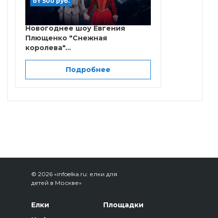
от 500 руб.
Новогоднее шоу Евгения
Плющенко "Снежная
королева"...
Подробнее
© 2026 «infoelka.ru: елки для
детей в Москве»
Елки
Площадки